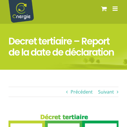
Passer
au
contenu
Decret tertiaire – Report
de la date de déclaration
Précédent
Suivant
Voir
l'image