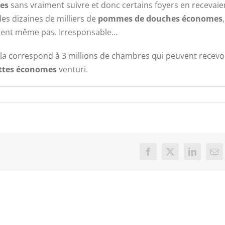
hes
sans vraiment suivre et donc certains foyers en recevaie
es dizaines de milliers de
pommes de douches économes
,
laient même pas. Irresponsable…
cela correspond à 3 millions de chambres qui peuvent recevo
ttes économes
venturi.
Facebook
X
LinkedIn
Ema