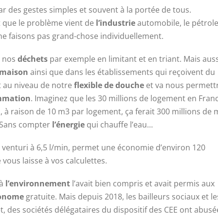
r des gestes simples et souvent à la portée de tous.
que le problème vient de
l’industrie
automobile, le pétrol
 ne faisons pas grand-chose individuellement.
e nos
déchets
par exemple en limitant et en triant. Mais auss
maison
ainsi que dans les établissements qui reçoivent du
t au niveau de notre
flexible de douche
et va nous permett
mmation
. Imaginez que les 30 millions de logement en Fran
, à raison de 10 m3 par logement, ça ferait 300 millions de 
 Sans compter
l’énergie
qui chauffe l’eau…
e
venturi à 6,5 l/min, permet une économie d’environ 120
 vous laisse à vos calculettes.
 à
l’environnement
l’avait bien compris et avait permis aux
conome
gratuite. Mais depuis 2018, les bailleurs sociaux et le
fet, des sociétés délégataires du dispositif des CEE ont abusé