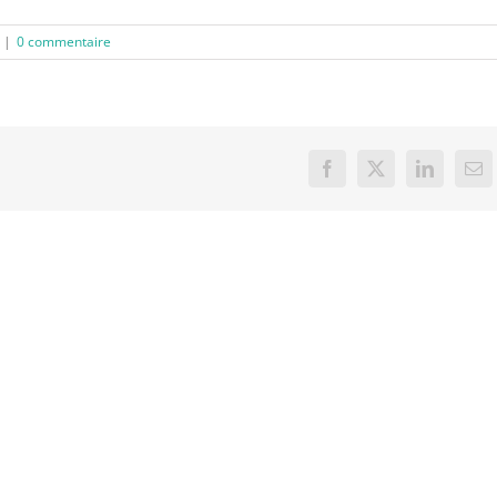
|
0 commentaire
Facebook
X
LinkedIn
Ema