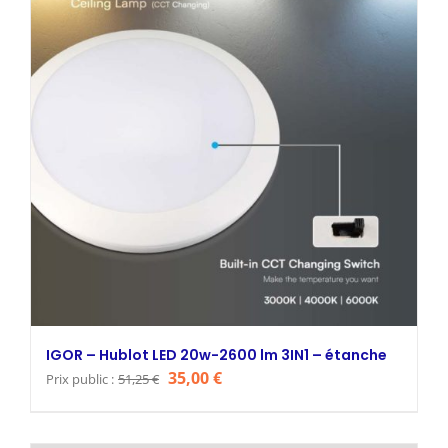
IGOR – Hublot LED 20w-2600 lm 3IN1 – étanche
Le
Le
35,00
€
Prix public :
51,25
€
prix
prix
initial
actuel