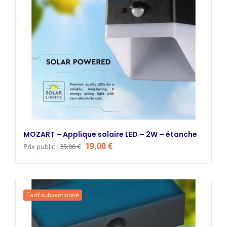
MOZART – Applique solaire LED – 2W – étanche
Le
Le
19,00
€
Prix public :
35,00
€
prix
prix
initial
actuel
était :
est :
Tarif subventionné
35,00 €.
19,00 €.