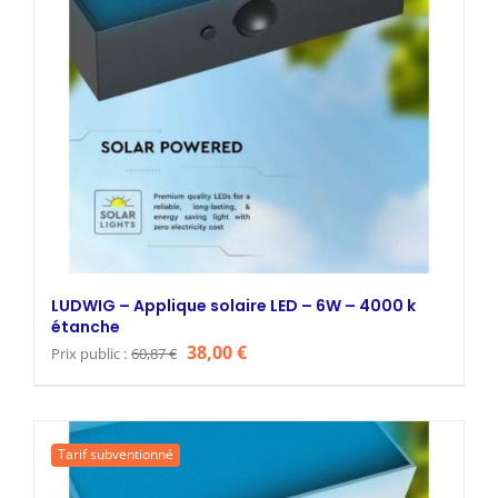
LUDWIG – Applique solaire LED – 6W – 4000 k
étanche
Le
Le
38,00
€
Prix public :
60,87
€
prix
prix
initial
actuel
était :
est :
Tarif subventionné
60,87 €.
38,00 €.