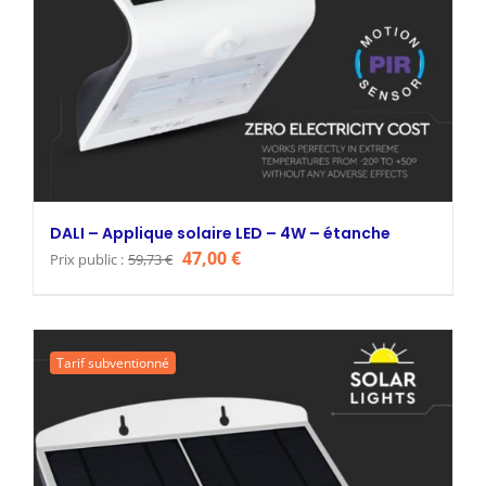
DALI – Applique solaire LED – 4W – étanche
Le
Le
47,00
€
Prix public :
59,73
€
prix
prix
initial
actuel
était :
est :
Tarif subventionné
59,73 €.
47,00 €.