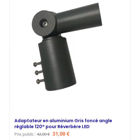
124,31 €.
94,95 €.
Adaptateur en aluminium Gris foncé angle
réglable 120° pour Réverbère LED
Le
Le
31,00
€
Prix public :
42,00
€