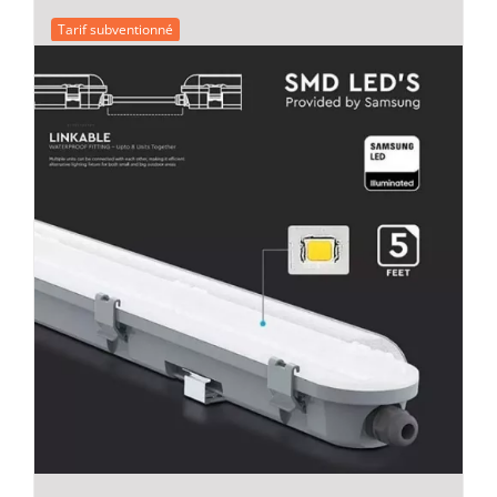
était :
est :
Tarif subventionné
51,25 €.
35,00 €.