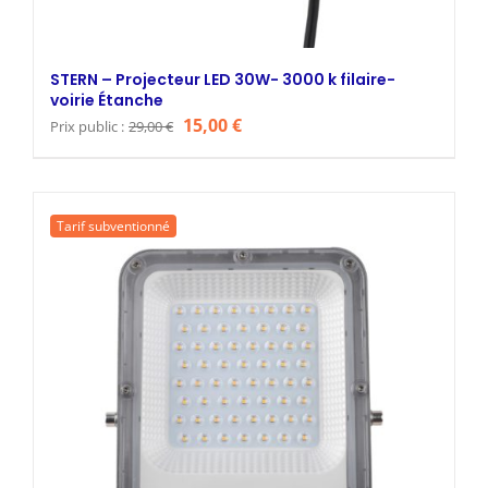
STERN – Projecteur LED 30W- 3000 k filaire-
voirie Étanche
Le
Le
15,00
€
Prix public :
29,00
€
prix
prix
initial
actuel
était :
est :
Tarif subventionné
29,00 €.
15,00 €.