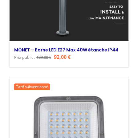
MONET – Borne LED E27 Max 40W étanche IP44
Le
Le
92,00
€
Prix public :
129,00
€
prix
prix
initial
actuel
était :
est :
Tarif subventionné
129,00 €.
92,00 €.