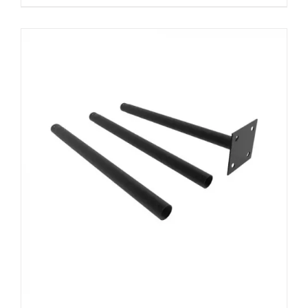
prix
prix
initial
actuel
était :
est :
42,00 €.
31,00 €.