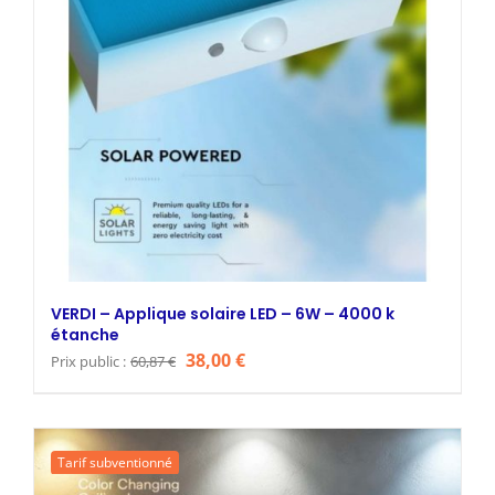
VERDI – Applique solaire LED – 6W – 4000 k
étanche
Le
Le
38,00
€
Prix public :
60,87
€
prix
prix
initial
actuel
était :
est :
Tarif subventionné
60,87 €.
38,00 €.