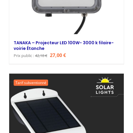
TANAKA – Projecteur LED 100W- 3000 k filaire-
voirie Étanche
Le
Le
27,00
€
Prix public :
42,18
€
prix
prix
initial
actuel
était :
est :
Tarif subventionné
42,18 €.
27,00 €.