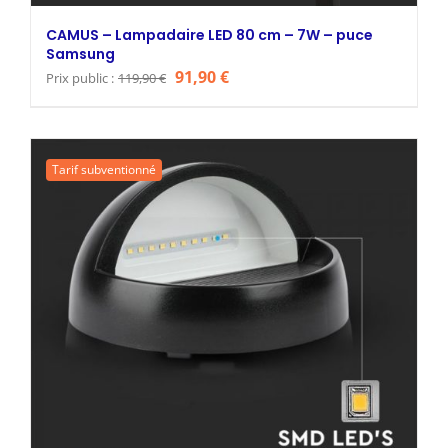
CAMUS – Lampadaire LED 80 cm – 7W – puce
Samsung
Le
Le
91,90
€
Prix public :
119,90
€
prix
prix
initial
actuel
était :
est :
Tarif subventionné
119,90 €.
91,90 €.