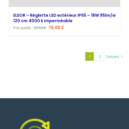
ELEOR – Réglette LED extérieur IP65 – 18W 95lm/w
120 cm 4000 k imperméable
Le
Le
16,00
€
Prix public :
27,53
€
prix
prix
initial
actuel
était :
est :
1
2
Suivant
27,53 €.
16,00 €.