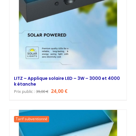
LITZ – Applique solaire LED – 3W – 3000 et 4000
k étanche
Le
Le
24,00
€
Prix public :
39,00
€
prix
prix
initial
actuel
était :
est :
Tarif subventionné
39,00 €.
24,00 €.