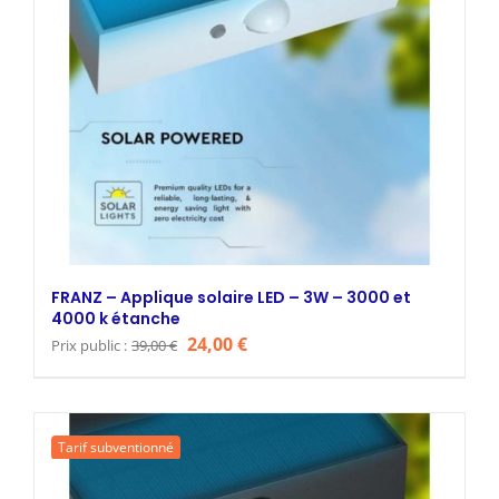
FRANZ – Applique solaire LED – 3W – 3000 et
4000 k étanche
Le
Le
24,00
€
Prix public :
39,00
€
prix
prix
initial
actuel
était :
est :
Tarif subventionné
39,00 €.
24,00 €.