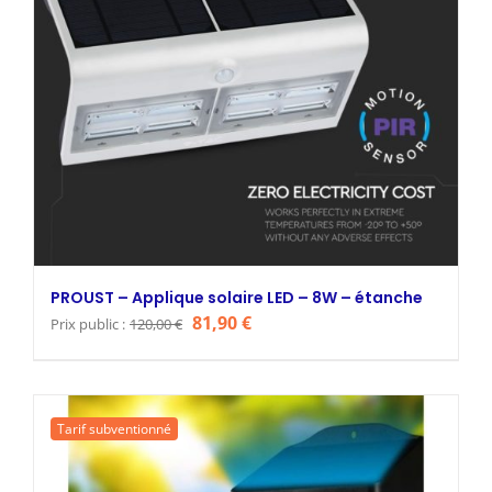
PROUST – Applique solaire LED – 8W – étanche
Le
Le
81,90
€
Prix public :
120,00
€
prix
prix
initial
actuel
était :
est :
Tarif subventionné
120,00 €.
81,90 €.