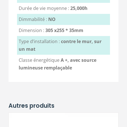
Durée de vie moyenne :
25,000h
Dimmabilité :
NO
Dimension :
305 x255 * 35mm
Type d’installation :
contre le mur, sur
un mat
Classe énergétique
A +, avec source
lumineuse remplaçable
Autres produits