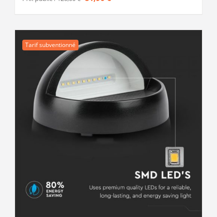
prix
prix
initial
actuel
était :
est :
Tarif subventionné
120,00 €.
81,90 €.