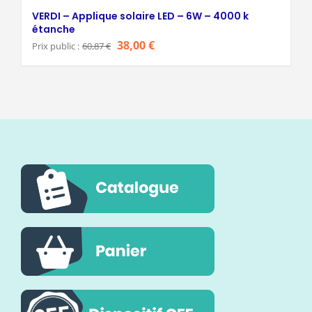
VERDI – Applique solaire LED – 6W – 4000 k
étanche
Le
Le
38,00
€
Prix public :
60,87
€
prix
prix
initial
actuel
était :
est :
60,87 €.
38,00 €.