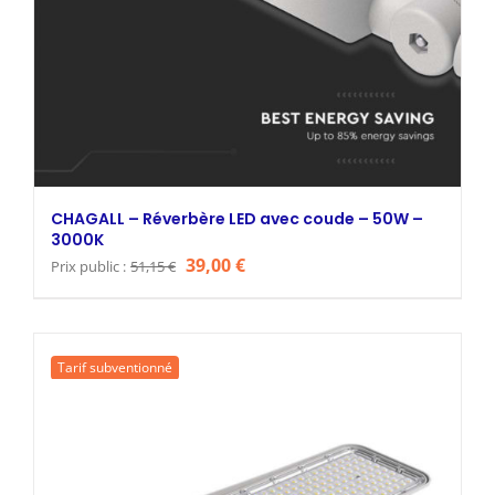
CHAGALL – Réverbère LED avec coude – 50W –
3000K
Le
Le
39,00
€
Prix public :
51,15
€
prix
prix
initial
actuel
était :
est :
Tarif subventionné
51,15 €.
39,00 €.