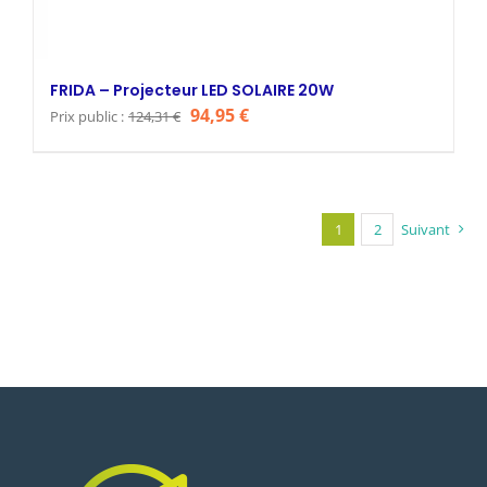
FRIDA – Projecteur LED SOLAIRE 20W
Le
Le
94,95
€
Prix public :
124,31
€
prix
prix
initial
actuel
était :
est :
124,31 €.
94,95 €.
1
2
Suivant