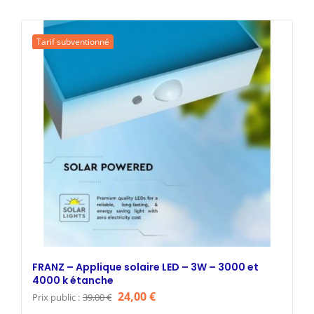
initial
actuel
était :
est :
Tarif subventionné
35,00 €.
19,00 €.
FRANZ – Applique solaire LED – 3W – 3000 et
4000 k étanche
Le
Le
24,00
€
Prix public :
39,00
€