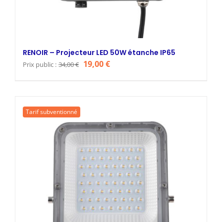
RENOIR – Projecteur LED 50W étanche IP65
Le
Le
19,00
€
Prix public :
34,00
€
prix
prix
initial
actuel
était :
est :
Tarif subventionné
34,00 €.
19,00 €.