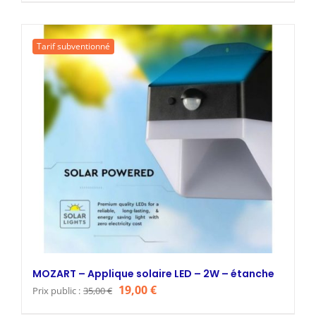
initial
actuel
était :
est :
Tarif subventionné
27,00 €.
17,00 €.
MOZART – Applique solaire LED – 2W – étanche
Le
Le
19,00
€
Prix public :
35,00
€
prix
prix