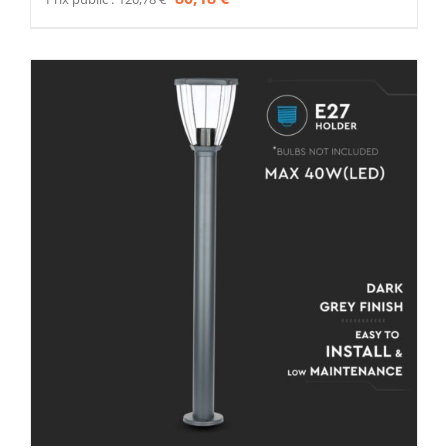
prix
prix
initial
actuel
était :
est :
120,78 €.
80,18 €.