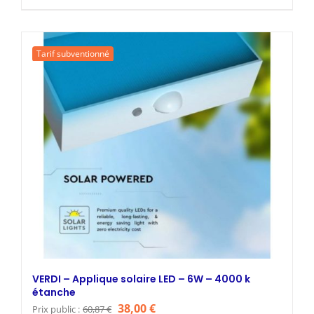
prix
prix
initial
actuel
était :
est :
Tarif subventionné
39,00 €.
24,00 €.
VERDI – Applique solaire LED – 6W – 4000 k
étanche
Le
Le
38,00
€
Prix public :
60,87
€