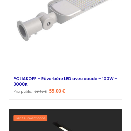
POLIAKOFF – Réverbère LED avec coude – 100W –
3000K
Le
Le
55,00
€
Prix public :
69,15
€
prix
prix
initial
actuel
était :
est :
Tarif subventionné
69,15 €.
55,00 €.