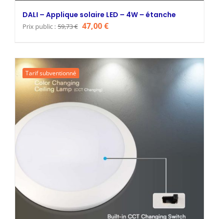
DALI – Applique solaire LED – 4W – étanche
Le
Le
47,00
€
Prix public :
59,73
€
prix
prix
initial
actuel
était :
est :
Tarif subventionné
59,73 €.
47,00 €.