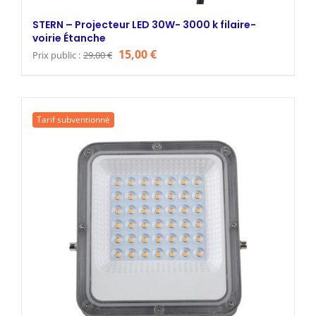
STERN – Projecteur LED 30W- 3000 k filaire-
voirie Étanche
Le
Le
15,00
€
Prix public :
29,00
€
prix
prix
initial
actuel
était :
est :
Tarif subventionné
29,00 €.
15,00 €.