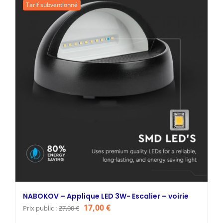
Tarif subventionné
27,53 €.
16,00 €.
NABOKOV – Applique LED 3W- Escalier – voirie
Le
Le
17,00
€
Prix public :
27,00
€
prix
prix