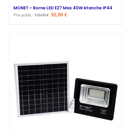
MONET – Borne LED E27 Max 40W étanche IP44
Le
Le
92,00
€
Prix public :
129,00
€
prix
prix
initial
actuel
était :
est :
129,00 €.
92,00 €.