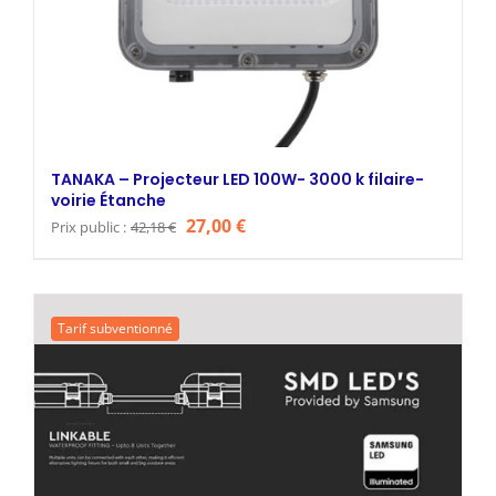
TANAKA – Projecteur LED 100W- 3000 k filaire-
voirie Étanche
Le
Le
27,00
€
Prix public :
42,18
€
prix
prix
initial
actuel
était :
est :
Tarif subventionné
42,18 €.
27,00 €.