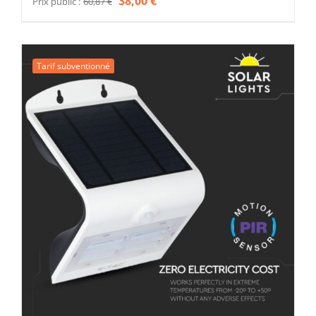
38,00
€
Prix public :
60,87
€
prix
prix
initial
actuel
était :
est :
Tarif subventionné
60,87 €.
38,00 €.