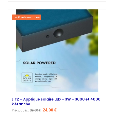
prix
prix
initial
actuel
était :
est :
Tarif subventionné
39,00 €.
24,00 €.
LITZ – Applique solaire LED – 3W – 3000 et 4000
k étanche
Le
Le
24,00
€
Prix public :
39,00
€