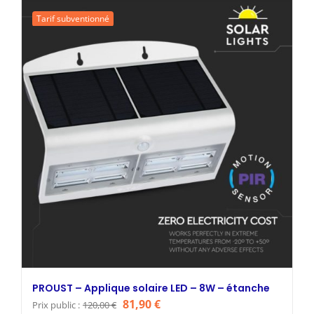
était :
est :
Tarif subventionné
119,90 €.
91,90 €.
PROUST – Applique solaire LED – 8W – étanche
Le
Le
81,90
€
Prix public :
120,00
€