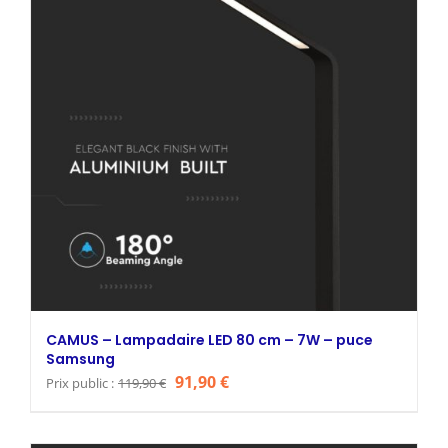
CAMUS – Lampadaire LED 80 cm – 7W – puce
Samsung
Le
Le
91,90
€
Prix public :
119,90
€
prix
prix
initial
actuel