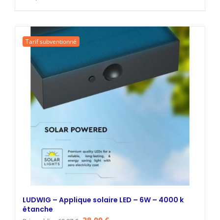
prix
prix
initial
actuel
était :
est :
Tarif subventionné
60,87 €.
38,00 €.
LUDWIG – Applique solaire LED – 6W – 4000 k
étanche
Le
Le