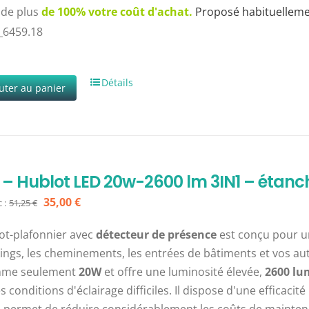
 de plus
de 100% votre coût d'achat.
Proposé habituellem
_6459.18
Détails
uter au panier
 – Hublot LED 20w-2600 lm 3IN1 – étanc
Le
Le
35,00
€
 :
51,25
€
prix
prix
ot-plafonnier avec
détecteur de présence
est conçu pour un
initial
actuel
kings, les cheminements, les entrées de bâtiments et vos aut
était :
est :
me seulement
20W
et offre une luminosité élevée,
2600 lu
51,25 €.
35,00 €.
 conditions d'éclairage difficiles. Il dispose d'une efficaci