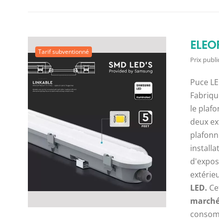
ELEO
Tarif subventionné
Prix public
Puce LE
Fabriqu
le plaf
deux ex
plafonn
install
d'expos
extérie
LED.
Cet
marché,
consomm