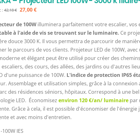
A – Projecteur LED 100W- 3000 k filaire
Le
Le
27,00
€
 :
42,18
€
prix
prix
ecteur de 100W
illuminera parfaitement votre escalier, vos
initial
actuel
ble à l'aide de vis se trouvant sur le luminaire.
Ce proje
était :
est :
ère douce 3000 K. Il vous permettra de parcourir de manièr
42,18 €.
27,00 €.
iner le parcours de vos clients. Projeteur LED de 100W, ave
moderne et élégant peut être utilisé pour créer des chemin
 escaliers, des cours, des allées, des jardins ou d'autres l
D d'une puissance de 100W.
L'indice de protection IP65 é
eur. Assemblage et utilisation simples, grâce à la connexion 
parc des résidences séniors, hôpitaux. Correspond à une be
nologie LED. Économisez
environ 120 €/an/ luminaire
par 
ente. Grâce à cela, il est possible d'économiser de l'énerg
ente et avec moins d'entretien.
 -100W IES