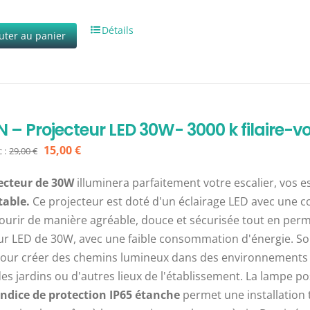
Détails
uter au panier
 – Projecteur LED 30W- 3000 k filaire-vo
Le
Le
15,00
€
 :
29,00
€
prix
prix
ecteur de 30W
illuminera parfaitement votre escalier, vos e
initial
actuel
able.
Ce projecteur est doté d'un éclairage LED avec une c
était :
est :
ourir de manière agréable, douce et sécurisée tout en permet
29,00 €.
15,00 €.
ur LED de 30W, avec une faible consommation d'énergie. So
 pour créer des chemins lumineux dans des environnements ex
 des jardins ou d'autres lieux de l'établissement. La lamp
indice de protection IP65 étanche
permet une installation t