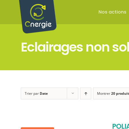
Passer
au
Nos actions
contenu
Eclairages non sol
Trier par
Date
Montrer
20 produit
POLI