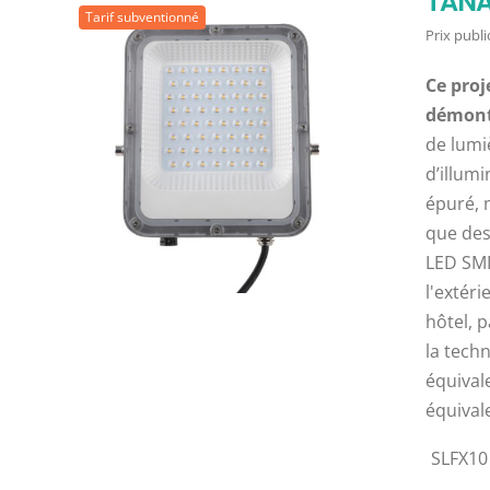
TANAK
Tarif subventionné
Prix public
Ce proj
démonta
de lumi
d’illum
épuré, 
que des
LED SM
l'extéri
hôtel, 
la tech
équival
équival
SLFX10