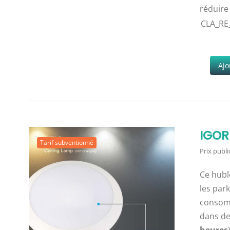
réduire
CLA_RE
Ajo
IGOR
Tarif subventionné
Prix public
Ce hubl
les par
consom
dans des