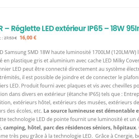
R – Réglette LED extérieur IP65 – 18W 
Le
Le
16,00
€
 :
27,53
€
prix
prix
D Samsung SMD 18W haute luminosité 1700LM (120LM/W) lu
initial
actuel
é en plastique gris et aluminium avec cache LED Milky Cover 
était :
est :
onnier LED peut être connecté directement au système électr
27,53 €.
16,00 €.
trémités, il est possible de joindre et de connecter le plafo
iers LED. Produit fourni avec plaques et vis avec chevilles p
ation dans divers en extérieur (étanche IP65) tels que : Entr
ition, extérieurs hôtel, extérieurs des musées, extérieurs 
urs des écoles, etc.
La source lumineuse est démontable et 
te technologie LED de pointe fournit une luminosité et un é
 camping, hôtel, parc des résidences séniors, hôpitaux
.
e très peu grâce à la technologie LED. Grâce à Cnergie, bé