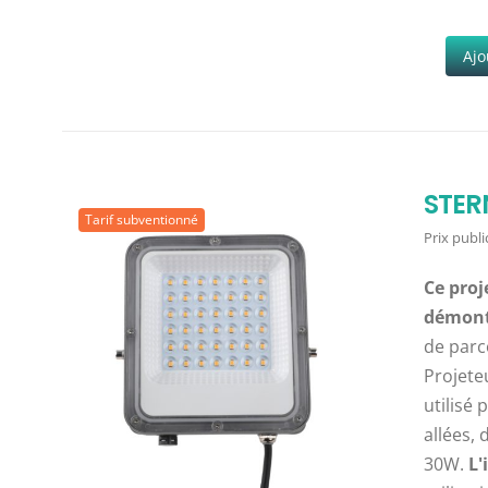
Ajo
STERN
Tarif subventionné
Prix public
Ce proj
démont
de parc
Projete
utilisé
allées,
30W.
L'