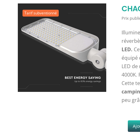
CHAG
Tarif subventionné
Prix public
Illumine
réverbè
LED.
Cet
équipé 
LED de 
4000K. 
Cette t
camping
peu grâ
Ajo