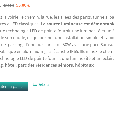
Le
Le
55,00
€
 :
69,15
€
prix
prix
z la voirie, le chemin, la rue, les allées des parcs, tunnels, pa
initial
actuel
res à LED classiques.
La source lumineuse est démontable 
était :
est :
te technologie LED de pointe fournit une luminosité et un 
69,15 €.
55,00 €.
de son coude, ce qui permet une installation simple et ra
rue, parking, d'une puissance de 50W avec une puce Samsu
Fabriqué en aluminium gris, Étanche IP65. Illuminez le chem
echnologie LED de pointe fournit une luminosité et un éclair
, hôtel, parc des résidences séniors, hôpitaux
.
Détails
uter au panier