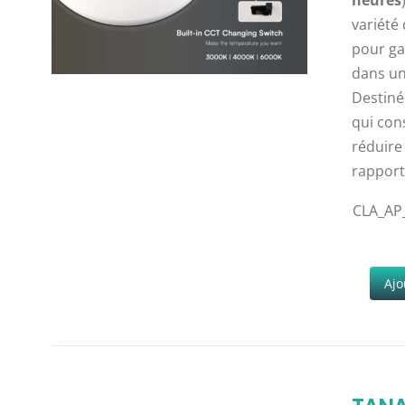
heures
variété 
pour ga
dans un
Destiné
qui con
réduire
rapport
CLA_AP
Ajo