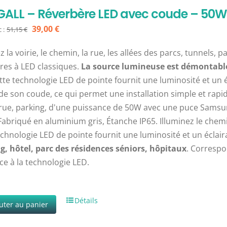
ALL – Réverbère LED avec coude – 50W
Le
Le
39,00
€
 :
51,15
€
prix
prix
z la voirie, le chemin, la rue, les allées des parcs, tunnels, pa
initial
actuel
res à LED classiques.
La source lumineuse est démontable 
était :
est :
te technologie LED de pointe fournit une luminosité et un 
51,15 €.
39,00 €.
de son coude, ce qui permet une installation simple et ra
rue, parking, d'une puissance de 50W avec une puce Samsu
Fabriqué en aluminium gris, Étanche IP65. Illuminez le chem
echnologie LED de pointe fournit une luminosité et un éclair
, hôtel, parc des résidences séniors, hôpitaux
. Correspo
ce à la technologie LED.
Détails
uter au panier