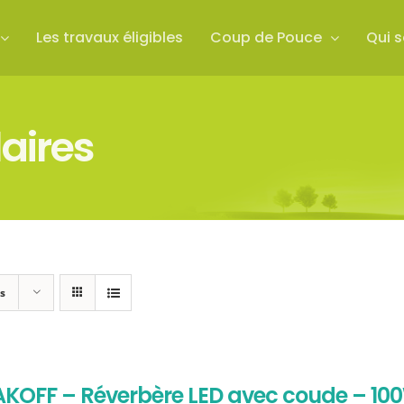
Les travaux éligibles
Coup de Pouce
Qui 
aires
s
AKOFF – Réverbère LED avec coude – 10