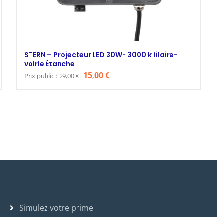
STERN – Projecteur LED 30W- 3000 k filaire-
voirie Étanche
Le
Le
15,00
€
Prix public :
29,00
€
prix
prix
initial
actuel
était :
est :
29,00 €.
15,00 €.
Simulez votre prime