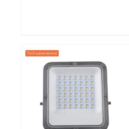
prix
prix
initial
actuel
était :
est :
27,00 €.
17,00 €.
Tarif subventionné