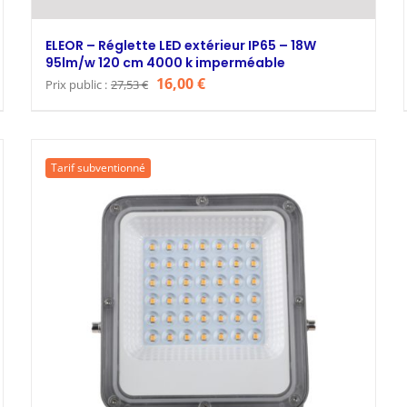
ELEOR – Réglette LED extérieur IP65 – 18W
95lm/w 120 cm 4000 k imperméable
Le
Le
16,00
€
Prix public :
27,53
€
prix
prix
initial
actuel
était :
est :
Tarif subventionné
27,53 €.
16,00 €.