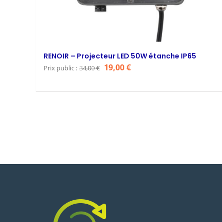
RENOIR – Projecteur LED 50W étanche IP65
Le
Le
19,00
€
Prix public :
34,00
€
prix
prix
initial
actuel
était :
est :
34,00 €.
19,00 €.