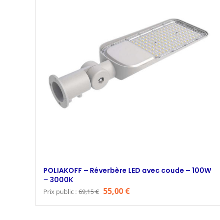
POLIAKOFF – Réverbère LED avec coude – 100W
– 3000K
Le
Le
55,00
€
Prix public :
69,15
€
prix
prix
initial
actuel