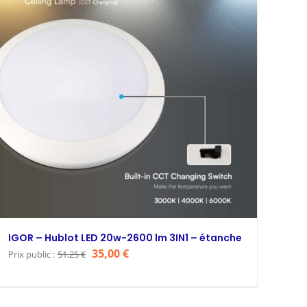
IGOR – Hublot LED 20w-2600 lm 3IN1 – étanche
Le
Le
35,00
€
Prix public :
51,25
€
prix
prix
initial
actuel