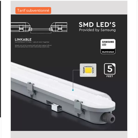
était :
est :
Tarif subventionné
51,15 €.
39,00 €.