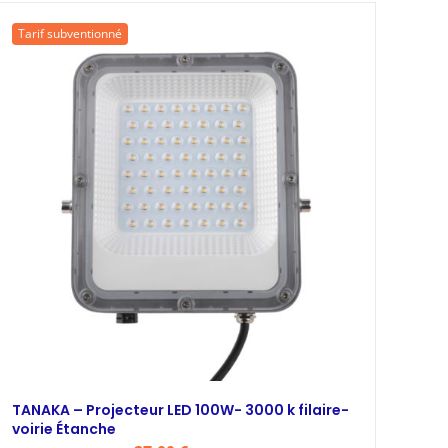
était :
est :
51,25 €.
35,00 €.
Tarif subventionné
TANAKA – Projecteur LED 100W- 3000 k filaire-
voirie Étanche