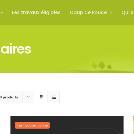
Les travaux éligibles
Coup de Pouce
Qui 
aires
0 produits
Tarif subventionné