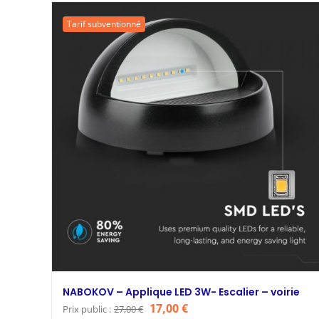
était :
est :
Tarif subventionné
69,15 €.
55,00 €.
NABOKOV – Applique LED 3W- Escalier – voirie
Le
Le
17,00
€
Prix public :
27,00
€