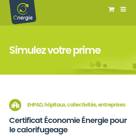
Passer
au
contenu
Simulez votre prime
EHPAD, hôpitaux, collectivités, entreprises
Certificat Économie Énergie pour
le calorifugeage