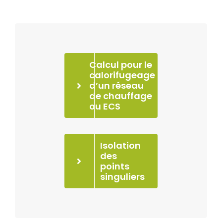
Calcul pour le
calorifugeage
d’un réseau
de chauffage
ou ECS
Isolation
des
points
singuliers