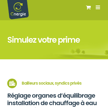
Passer
au
contenu
Simulez votre prime
Bailleurs sociaux, syndics privés
Réglage organes d’équilibrage
installation de chauffage à eau