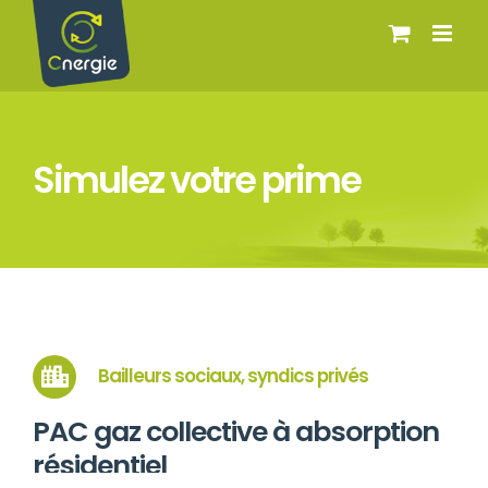
Passer
au
contenu
Simulez votre prime
Bailleurs sociaux, syndics privés
PAC gaz collective à absorption
résidentiel