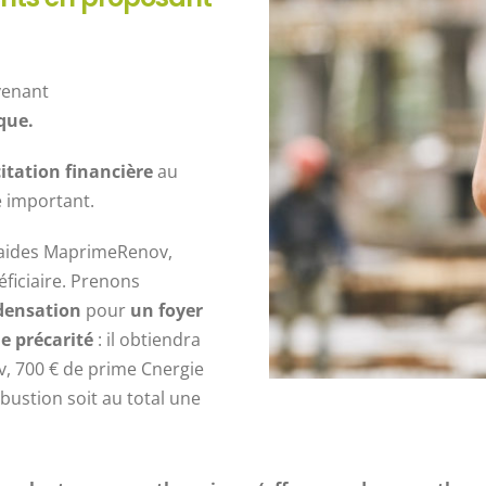
venant
que.
itation financière
au
e important.
s aides MaprimeRenov,
ficiaire. Prenons
densation
pour
un foyer
e précarité
: il obtiendra
, 700 € de prime Cnergie
bustion soit au total une