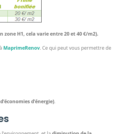
en zone H1, cela varie entre 20 et 40 €/m2).
 à
MaprimeRenov
. Ce qui peut vous permettre de
s d’économies d’énergie)
.
es
 l’environnement, et la
diminution de la