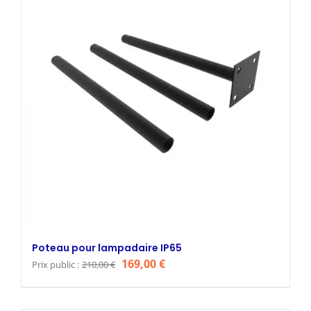
Poteau pour lampadaire IP65
Le
Le
169,00
€
Prix public :
210,00
€
prix
prix
initial
actuel