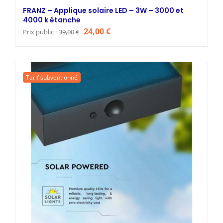
FRANZ – Applique solaire LED – 3W – 3000 et
4000 k étanche
Le
Le
24,00
€
Prix public :
39,00
€
prix
prix
initial
actuel
était :
est :
Tarif subventionné
39,00 €.
24,00 €.