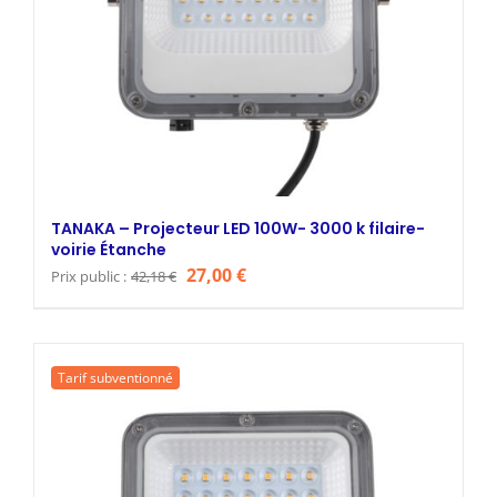
TANAKA – Projecteur LED 100W- 3000 k filaire-
voirie Étanche
Le
Le
27,00
€
Prix public :
42,18
€
prix
prix
initial
actuel
était :
est :
Tarif subventionné
42,18 €.
27,00 €.