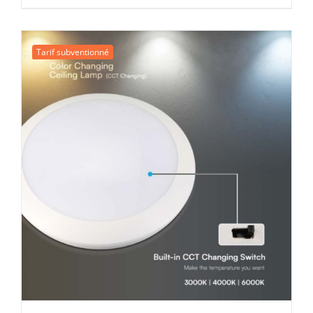
prix
prix
initial
actuel
était :
est :
Tarif subventionné
27,53 €.
16,00 €.