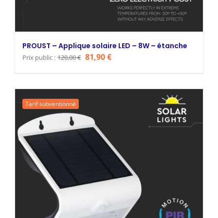
PROUST – Applique solaire LED – 8W – étanche
Le
Le
81,90
€
Prix public :
120,00
€
prix
prix
initial
actuel
était :
est :
Tarif subventionné
120,00 €.
81,90 €.