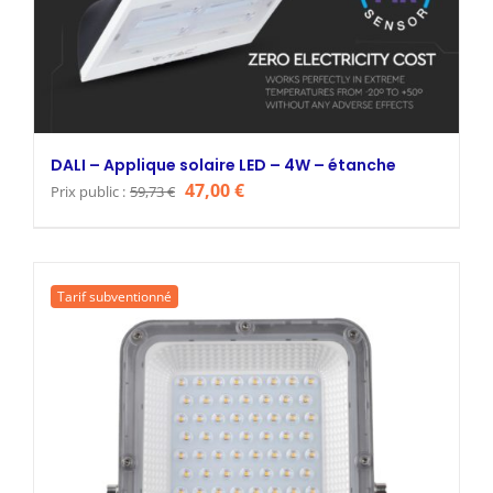
DALI – Applique solaire LED – 4W – étanche
Le
Le
47,00
€
Prix public :
59,73
€
prix
prix
initial
actuel
était :
est :
Tarif subventionné
59,73 €.
47,00 €.