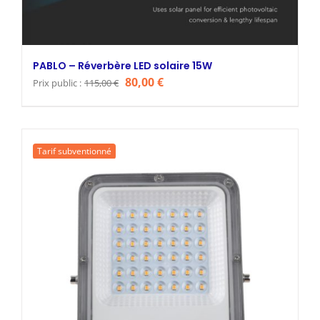
PABLO – Réverbère LED solaire 15W
Le
Le
80,00
€
Prix public :
115,00
€
prix
prix
initial
actuel
était :
est :
Tarif subventionné
115,00 €.
80,00 €.