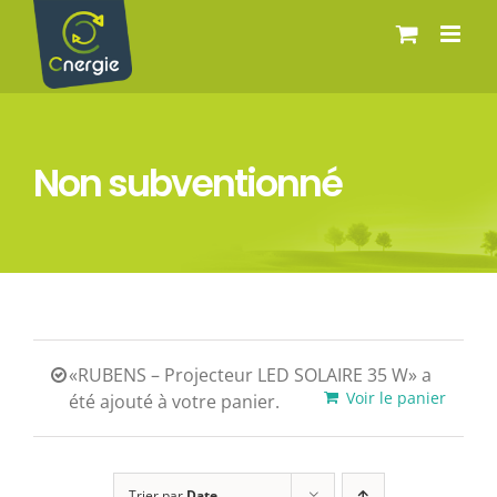
Passer
au
contenu
Non subventionné
«RUBENS – Projecteur LED SOLAIRE 35 W» a
Voir le panier
été ajouté à votre panier.
Trier par
Date