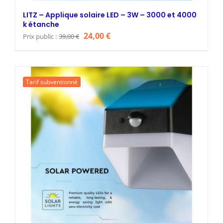
LITZ – Applique solaire LED – 3W – 3000 et 4000
k étanche
Le
Le
24,00
€
Prix public :
39,00
€
prix
prix
initial
actuel
était :
est :
Tarif subventionné
39,00 €.
24,00 €.