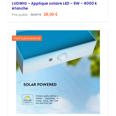
LUDWIG – Applique solaire LED – 6W – 4000 k
étanche
Le
Le
38,00
€
Prix public :
60,87
€
prix
prix
initial
actuel
était :
est :
Tarif subventionné
60,87 €.
38,00 €.