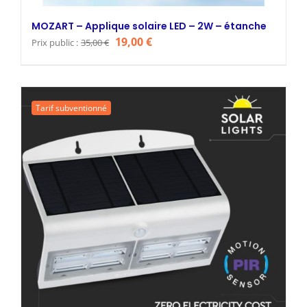
MOZART – Applique solaire LED – 2W – étanche
Le
Le
19,00
€
Prix public :
35,00
€
prix
prix
initial
actuel
était :
est :
Tarif subventionné
35,00 €.
19,00 €.