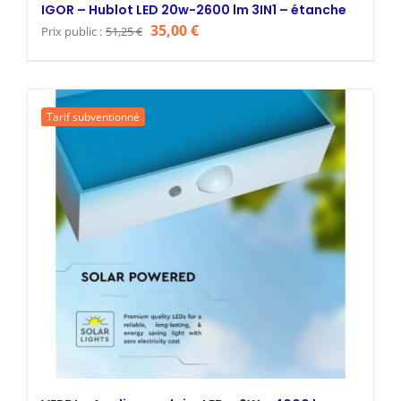
IGOR – Hublot LED 20w-2600 lm 3IN1 – étanche
Le
Le
35,00
€
Prix public :
51,25
€
prix
prix
initial
actuel
était :
est :
Tarif subventionné
51,25 €.
35,00 €.