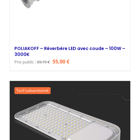
POLIAKOFF – Réverbère LED avec coude – 100W –
3000K
Le
Le
55,00
€
Prix public :
69,15
€
prix
prix
initial
actuel
était :
est :
Tarif subventionné
69,15 €.
55,00 €.