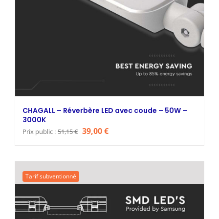
CHAGALL – Réverbère LED avec coude – 50W –
3000K
Le
Le
39,00
€
Prix public :
51,15
€
prix
prix
initial
actuel
était :
est :
Tarif subventionné
51,15 €.
39,00 €.