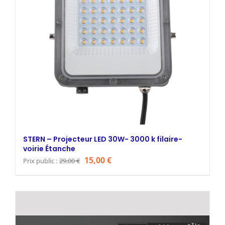
STERN – Projecteur LED 30W- 3000 k filaire-
voirie Étanche
Le
Le
15,00
€
Prix public :
29,00
€
prix
prix
initial
actuel
était :
est :
29,00 €.
15,00 €.