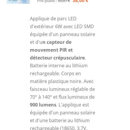
Le
Le
38,00
€
Prix public :
60,87
€
prix
prix
initial
actuel
Applique de parc LED
était :
est :
d'extérieur 6W avec LED SMD
60,87 €.
38,00 €.
équipée d'un panneau solaire
et d'u
n capteur de
mouvement PIR et
détecteur crépusculaire
.
Batterie interne au lithium
rechargeable. Corps en
matière plastique noire. Avec
faisceau lumineux réglable de
70° à 140° et flux lumineux de
900 lumens
. L'applique est
équipée d'un panneau solaire
et d'une batterie au lithium
rechargeable (18650, 3.7V,