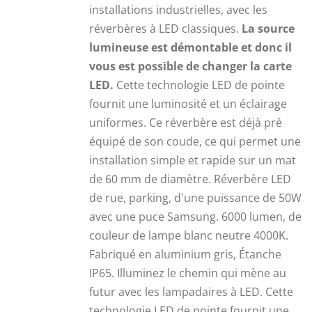
installations industrielles, avec les
51,15 €.
39,00 €.
réverbères à LED classiques.
La source
lumineuse est démontable et donc il
vous est possible de changer la carte
LED.
Cette technologie LED de pointe
fournit une luminosité et un éclairage
uniformes. Ce réverbère est déjà pré
équipé de son coude, ce qui permet une
installation simple et rapide sur un mat
de 60 mm de diamètre. Réverbère LED
de rue, parking, d'une puissance de 50W
avec une puce Samsung. 6000 lumen, de
couleur de lampe blanc neutre 4000K.
Fabriqué en aluminium gris, Étanche
IP65. Illuminez le chemin qui mène au
futur avec les lampadaires à LED. Cette
technologie LED de pointe fournit une