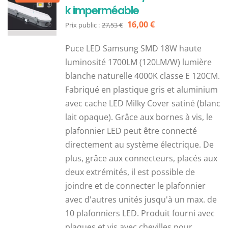
k imperméable
Le
Le
16,00
€
Prix public :
27,53
€
prix
prix
Puce LED Samsung SMD 18W haute
initial
actuel
luminosité 1700LM (120LM/W) lumière
était :
est :
blanche naturelle 4000K classe E 120CM.
27,53 €.
16,00 €.
Fabriqué en plastique gris et aluminium
avec cache LED Milky Cover satiné (blanc
lait opaque). Grâce aux bornes à vis, le
plafonnier LED peut être connecté
directement au système électrique. De
plus, grâce aux connecteurs, placés aux
deux extrémités, il est possible de
joindre et de connecter le plafonnier
avec d'autres unités jusqu'à un max. de
10 plafonniers LED. Produit fourni avec
plaques et vis avec chevilles pour