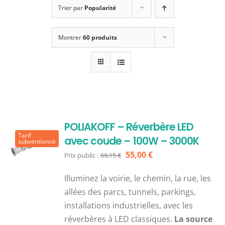
Trier par
Popularité
Montrer
60 produits
POLIAKOFF – Réverbère LED
Tarif
avec coude – 100W – 3000K
subventionné
Le
Le
55,00
€
Prix public :
69,15
€
prix
prix
Illuminez la voirie, le chemin, la rue, les
initial
actuel
allées des parcs, tunnels, parkings,
était :
est :
installations industrielles, avec les
69,15 €.
55,00 €.
réverbères à LED classiques.
La source