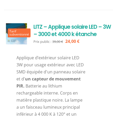
LITZ – Applique solaire LED – 3W
Tarif
– 3000 et 4000 k étanche
subventionné
Le
Le
24,00
€
Prix public :
39,00
€
prix
prix
initial
actuel
Applique d’extérieur solaire LED
était :
est :
3W pour usage extérieur avec LED
39,00 €.
24,00 €.
SMD équipée d'un panneau solaire
et d'
un capteur de mouvement
PIR.
Batterie au lithium
rechargeable interne. Corps en
matière plastique noire. La lampe
a un faisceau lumineux principal
inférieur à 4 000 K à 120° et un