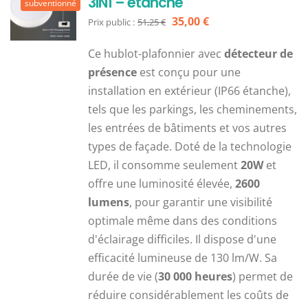
3IN1 – étanche
subventionné
Le
Le
35,00
€
Prix public :
51,25
€
prix
prix
Ce hublot-plafonnier avec
détecteur de
initial
actuel
présence
est conçu pour une
était :
est :
installation en extérieur (IP66 étanche),
51,25 €.
35,00 €.
tels que les parkings, les cheminements,
les entrées de bâtiments et vos autres
types de façade. Doté de la technologie
LED, il consomme seulement
20W
et
offre une luminosité élevée,
2600
lumens
, pour garantir une visibilité
optimale même dans des conditions
d'éclairage difficiles. Il dispose d'une
efficacité lumineuse de 130 lm/W. Sa
durée de vie (
30 000 heures
) permet de
réduire considérablement les coûts de