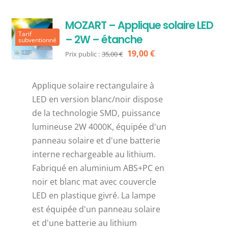
MOZART – Applique solaire LED
Tarif
– 2W – étanche
subventionné
Le
Le
19,00
€
Prix public :
35,00
€
prix
prix
initial
actuel
Applique solaire rectangulaire à
était :
est :
LED en version blanc/noir dispose
35,00 €.
19,00 €.
de la technologie SMD, puissance
lumineuse 2W 4000K, équipée d'un
panneau solaire et d'une batterie
interne rechargeable au lithium.
Fabriqué en aluminium ABS+PC en
noir et blanc mat avec couvercle
LED en plastique givré. La lampe
est équipée d'un panneau solaire
et d'une batterie au lithium