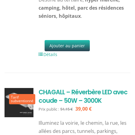
camping, hôtel, parc des résidences
séniors, hôpitaux
.
Ajouter au panier
Détails
CHAGALL – Réverbère LED avec
Tarif
coude – 50W – 3000K
subventionné
Le
Le
39,00
€
Prix public :
51,15
€
prix
prix
Illuminez la voirie, le chemin, la rue, les
initial
actuel
allées des parcs, tunnels, parkings,
était :
est :