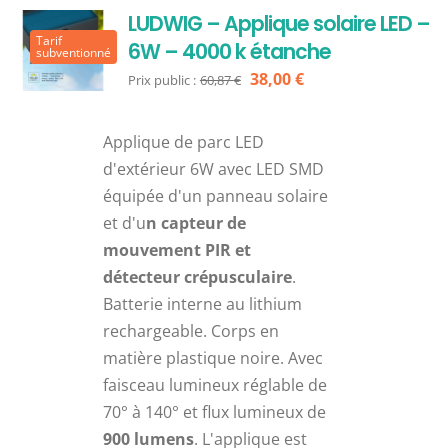
LUDWIG – Applique solaire LED –
Tarif
6W – 4000 k étanche
subventionné
Le
Le
38,00
€
Prix public :
60,87
€
prix
prix
initial
actuel
Applique de parc LED
était :
est :
d'extérieur 6W avec LED SMD
60,87 €.
38,00 €.
équipée d'un panneau solaire
et d'u
n capteur de
mouvement PIR et
détecteur crépusculaire
.
Batterie interne au lithium
rechargeable. Corps en
matière plastique noire. Avec
faisceau lumineux réglable de
70° à 140° et flux lumineux de
900 lumens
. L'applique est