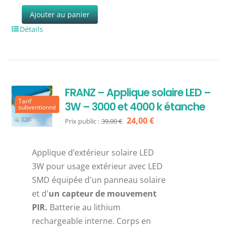
Ajouter au panier
Détails
FRANZ – Applique solaire LED –
Tarif
3W – 3000 et 4000 k étanche
subventionné
Le
Le
24,00
€
Prix public :
39,00
€
prix
prix
initial
actuel
Applique d’extérieur solaire LED
était :
est :
3W pour usage extérieur avec LED
39,00 €.
24,00 €.
SMD équipée d'un panneau solaire
et d'
un capteur de mouvement
PIR.
Batterie au lithium
rechargeable interne. Corps en