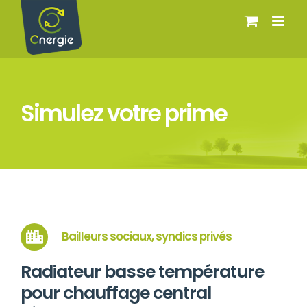
Passer
au
contenu
Simulez votre prime
Bailleurs sociaux, syndics privés
Radiateur basse température
pour chauffage central