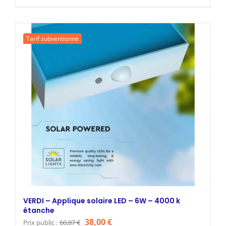
prix
prix
initial
actuel
était :
est :
Tarif subventionné
39,00 €.
24,00 €.
VERDI – Applique solaire LED – 6W – 4000 k
étanche
Le
Le
38,00
€
Prix public :
60,87
€