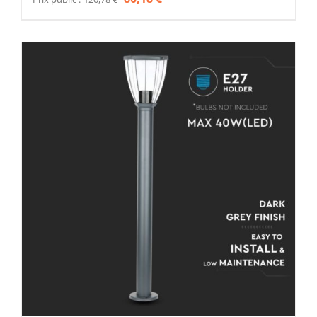
prix
prix
initial
actuel
était :
est :
120,78 €.
80,18 €.