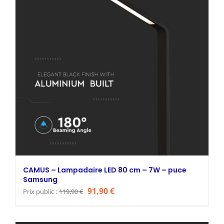
CAMUS – Lampadaire LED 80 cm – 7W – puce
Samsung
Le
Le
91,90
€
Prix public :
119,90
€
prix
prix
initial
actuel