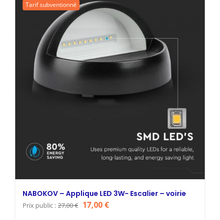
Tarif subventionné
27,53 €.
16,00 €.
NABOKOV – Applique LED 3W- Escalier – voirie
Le
Le
17,00
€
Prix public :
27,00
€
prix
prix