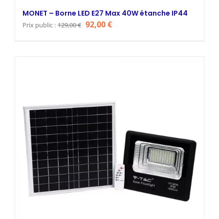
MONET – Borne LED E27 Max 40W étanche IP44
Le
Le
92,00
€
Prix public :
129,00
€
prix
prix
initial
actuel
était :
est :
129,00 €.
92,00 €.