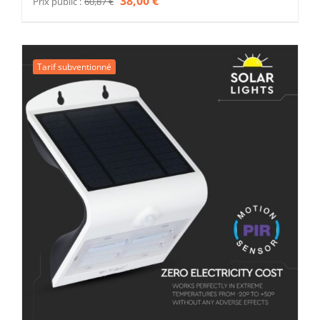
38,00
€
Prix public :
60,87
€
prix
prix
initial
actuel
était :
est :
Tarif subventionné
60,87 €.
38,00 €.