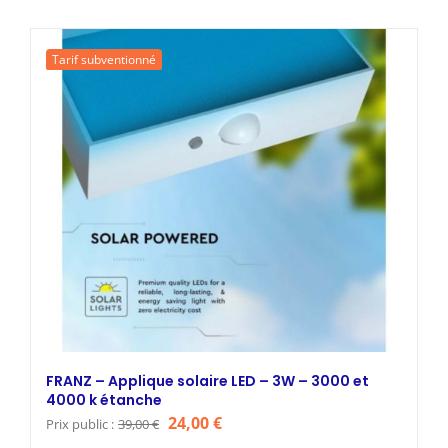
initial
actuel
était :
est :
Tarif subventionné
35,00 €.
19,00 €.
FRANZ – Applique solaire LED – 3W – 3000 et
4000 k étanche
Le
Le
24,00
€
Prix public :
39,00
€