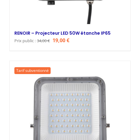
RENOIR – Projecteur LED 50W étanche IP65
Le
Le
19,00
€
Prix public :
34,00
€
prix
prix
initial
actuel
était :
est :
Tarif subventionné
34,00 €.
19,00 €.