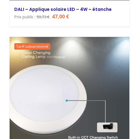
DALI – Applique solaire LED – 4W – étanche
Le
Le
47,00
€
Prix public :
59,73
€
prix
prix
initial
actuel
était :
est :
Tarif subventionné
59,73 €.
47,00 €.