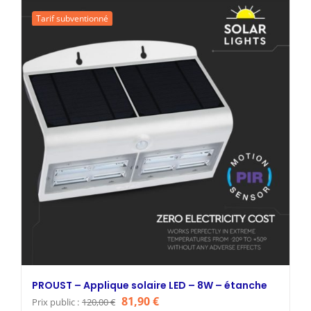
était :
est :
Tarif subventionné
119,90 €.
91,90 €.
PROUST – Applique solaire LED – 8W – étanche
Le
Le
81,90
€
Prix public :
120,00
€