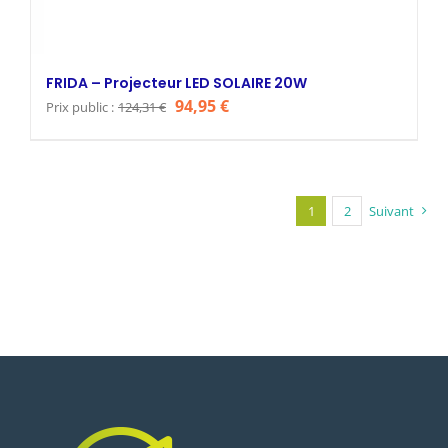
FRIDA – Projecteur LED SOLAIRE 20W
Le
Le
94,95
€
Prix public :
124,31
€
prix
prix
initial
actuel
était :
est :
124,31 €.
94,95 €.
1
2
Suivant