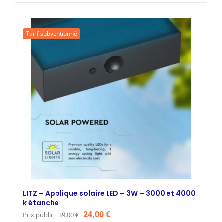
prix
prix
initial
actuel
était :
est :
Tarif subventionné
39,00 €.
24,00 €.
LITZ – Applique solaire LED – 3W – 3000 et 4000
k étanche
Le
Le
24,00
€
Prix public :
39,00
€