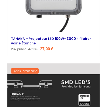
TANAKA – Projecteur LED 100W- 3000 k filaire-
voirie Étanche
Le
Le
27,00
€
Prix public :
42,18
€
prix
prix
initial
actuel
était :
est :
Tarif subventionné
42,18 €.
27,00 €.