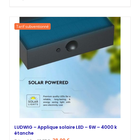
prix
prix
initial
actuel
était :
est :
Tarif subventionné
60,87 €.
38,00 €.
LUDWIG – Applique solaire LED – 6W – 4000 k
étanche
Le
Le