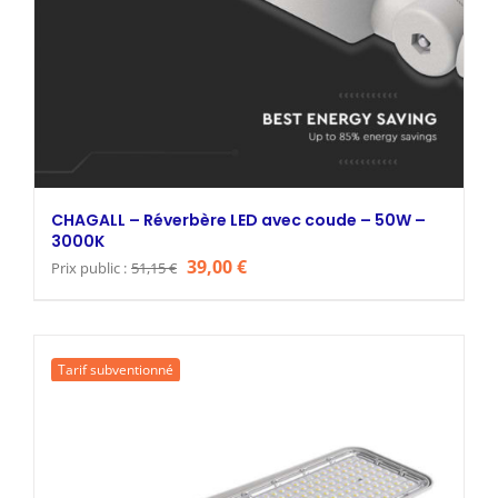
CHAGALL – Réverbère LED avec coude – 50W –
3000K
Le
Le
39,00
€
Prix public :
51,15
€
prix
prix
initial
actuel
était :
est :
Tarif subventionné
51,15 €.
39,00 €.