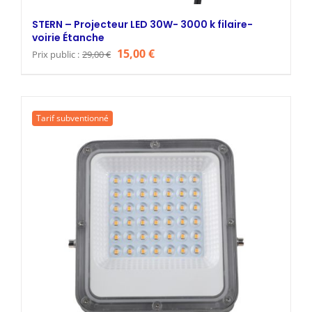
STERN – Projecteur LED 30W- 3000 k filaire-
voirie Étanche
Le
Le
15,00
€
Prix public :
29,00
€
prix
prix
initial
actuel
était :
est :
Tarif subventionné
29,00 €.
15,00 €.