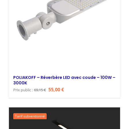
POLIAKOFF – Réverbère LED avec coude – 100W –
3000K
Le
Le
55,00
€
Prix public :
69,15
€
prix
prix
initial
actuel
était :
est :
Tarif subventionné
69,15 €.
55,00 €.