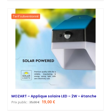
initial
actuel
était :
est :
Tarif subventionné
27,00 €.
17,00 €.
MOZART – Applique solaire LED – 2W – étanche
Le
Le
19,00
€
Prix public :
35,00
€
prix
prix