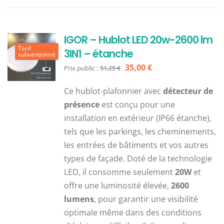
IGOR – Hublot LED 20w-2600 lm
Tarif
3IN1 – étanche
subventionné
Le
Le
35,00
€
Prix public :
51,25
€
prix
prix
Ce hublot-plafonnier avec
détecteur de
initial
actuel
présence
est conçu pour une
était :
est :
installation en extérieur (IP66 étanche),
51,25 €.
35,00 €.
tels que les parkings, les cheminements,
les entrées de bâtiments et vos autres
types de façade. Doté de la technologie
LED, il consomme seulement
20W
et
offre une luminosité élevée,
2600
lumens
, pour garantir une visibilité
optimale même dans des conditions