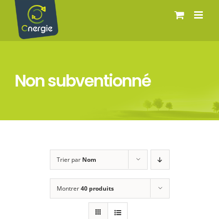
Passer
au
contenu
Non subventionné
Trier par
Nom
Montrer
40 produits