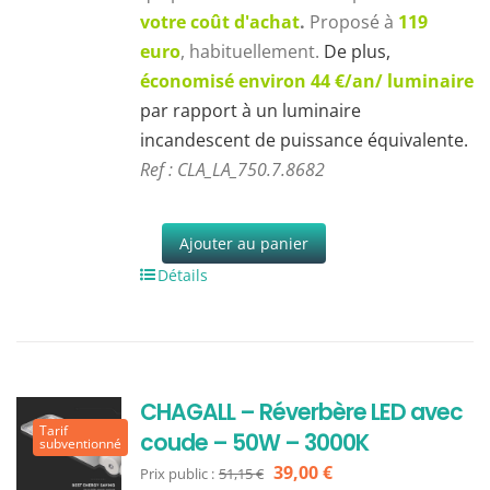
votre coût d'achat
.
Proposé à
119
euro
, habituellement.
De plus,
économisé environ 44 €/an/ luminaire
par rapport à un luminaire
incandescent de puissance équivalente.
Ref : CLA_LA_750.7.8682
Ajouter au panier
Détails
CHAGALL – Réverbère LED avec
Tarif
coude – 50W – 3000K
subventionné
Le
Le
39,00
€
Prix public :
51,15
€