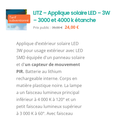
LITZ – Applique solaire LED – 3W
Tarif
– 3000 et 4000 k étanche
subventionné
Le
Le
24,00
€
Prix public :
39,00
€
prix
prix
initial
actuel
Applique d’extérieur solaire LED
était :
est :
3W pour usage extérieur avec LED
39,00 €.
24,00 €.
SMD équipée d'un panneau solaire
et d'
un capteur de mouvement
PIR.
Batterie au lithium
rechargeable interne. Corps en
matière plastique noire. La lampe
a un faisceau lumineux principal
inférieur à 4 000 K à 120° et un
petit faisceau lumineux supérieur
à 3 000 K à 60°. Avec faisceau