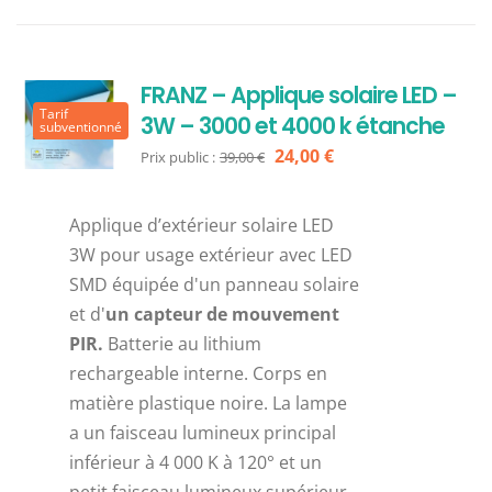
FRANZ – Applique solaire LED –
Tarif
3W – 3000 et 4000 k étanche
subventionné
Le
Le
24,00
€
Prix public :
39,00
€
prix
prix
initial
actuel
Applique d’extérieur solaire LED
était :
est :
3W pour usage extérieur avec LED
39,00 €.
24,00 €.
SMD équipée d'un panneau solaire
et d'
un capteur de mouvement
PIR.
Batterie au lithium
rechargeable interne. Corps en
matière plastique noire. La lampe
a un faisceau lumineux principal
inférieur à 4 000 K à 120° et un