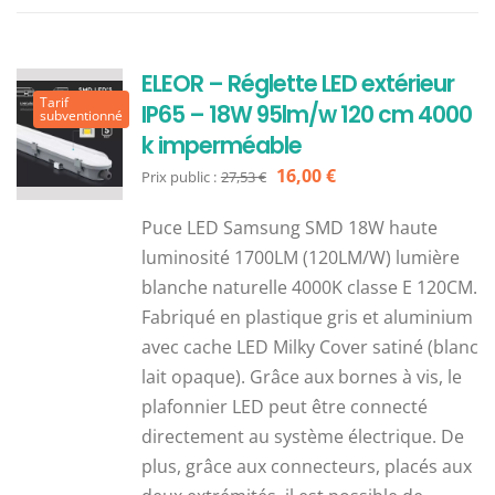
ELEOR – Réglette LED extérieur
Tarif
IP65 – 18W 95lm/w 120 cm 4000
subventionné
k imperméable
Le
Le
16,00
€
Prix public :
27,53
€
prix
prix
Puce LED Samsung SMD 18W haute
initial
actuel
luminosité 1700LM (120LM/W) lumière
était :
est :
blanche naturelle 4000K classe E 120CM.
27,53 €.
16,00 €.
Fabriqué en plastique gris et aluminium
avec cache LED Milky Cover satiné (blanc
lait opaque). Grâce aux bornes à vis, le
plafonnier LED peut être connecté
directement au système électrique. De
plus, grâce aux connecteurs, placés aux