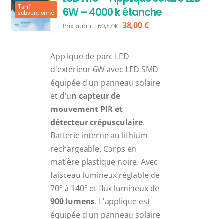
Tarif
6W – 4000 k étanche
subventionné
Le
Le
38,00
€
Prix public :
60,87
€
prix
prix
initial
actuel
Applique de parc LED
était :
est :
d'extérieur 6W avec LED SMD
60,87 €.
38,00 €.
équipée d'un panneau solaire
et d'u
n capteur de
mouvement PIR et
détecteur crépusculaire
.
Batterie interne au lithium
rechargeable. Corps en
matière plastique noire. Avec
faisceau lumineux réglable de
70° à 140° et flux lumineux de
900 lumens
. L'applique est
équipée d'un panneau solaire