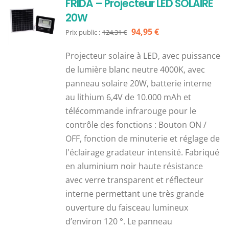
FRIDA – Projecteur LED SOLAIRE
20W
Le
Le
94,95
€
Prix public :
124,31
€
prix
prix
Projecteur solaire à LED, avec puissance
initial
actuel
de lumière blanc neutre 4000K, avec
était :
est :
panneau solaire 20W, batterie interne
124,31 €.
94,95 €.
au lithium 6,4V de 10.000 mAh et
télécommande infrarouge pour le
contrôle des fonctions : Bouton ON /
OFF, fonction de minuterie et réglage de
l'éclairage gradateur intensité. Fabriqué
en aluminium noir haute résistance
avec verre transparent et réflecteur
interne permettant une très grande
ouverture du faisceau lumineux
d’environ 120 °. Le panneau