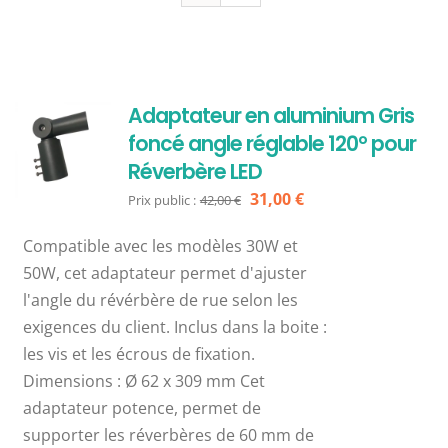
Adaptateur en aluminium Gris
foncé angle réglable 120° pour
Réverbère LED
Le
Le
31,00
€
Prix public :
42,00
€
prix
prix
Compatible avec les modèles 30W et
initial
actuel
50W, cet adaptateur permet d'ajuster
était :
est :
l'angle du révérbère de rue selon les
42,00 €.
31,00 €.
exigences du client. Inclus dans la boite :
les vis et les écrous de fixation.
Dimensions : Ø 62 x 309 mm Cet
adaptateur potence, permet de
supporter les réverbères de 60 mm de