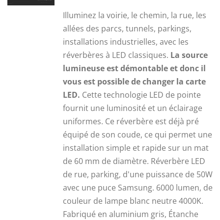
prix
prix
Illuminez la voirie, le chemin, la rue, les
initial
actuel
allées des parcs, tunnels, parkings,
était :
est :
installations industrielles, avec les
51,15 €.
39,00 €.
réverbères à LED classiques.
La source
lumineuse est démontable et donc il
vous est possible de changer la carte
LED.
Cette technologie LED de pointe
fournit une luminosité et un éclairage
uniformes. Ce réverbère est déjà pré
équipé de son coude, ce qui permet une
installation simple et rapide sur un mat
de 60 mm de diamètre. Réverbère LED
de rue, parking, d'une puissance de 50W
avec une puce Samsung. 6000 lumen, de
couleur de lampe blanc neutre 4000K.
Fabriqué en aluminium gris, Étanche