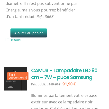
diamètre. Il n'est pas subventionné par
Cnergie, mais vous pourrez bénéficier
d'un tarif réduit.
Ref : 3668
Ajouter au panier
Détails
CAMUS – Lampadaire LED 80
Tarif
cm – 7W – puce Samsung
subventionné
Le
Le
91,90
€
Prix public :
119,90
€
prix
prix
Illuminez parfaitement votre espace
initial
actuel
extérieur avec ce lampadaire noir
était :
est :
moderne. Cet élégant lampadaire en