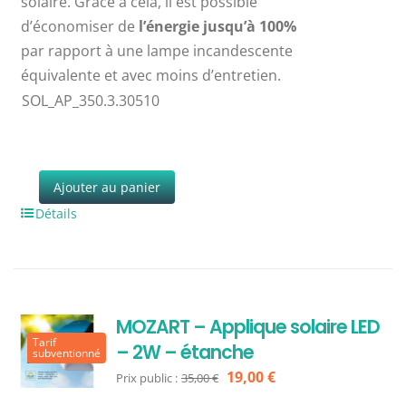
solaire. Grâce à cela, il est possible
d’économiser de
l’énergie jusqu’à 100%
par rapport à une lampe incandescente
équivalente et avec moins d’entretien.
SOL_AP_350.3.30510
Ajouter au panier
Détails
MOZART – Applique solaire LED
Tarif
– 2W – étanche
subventionné
Le
Le
19,00
€
Prix public :
35,00
€
prix
prix