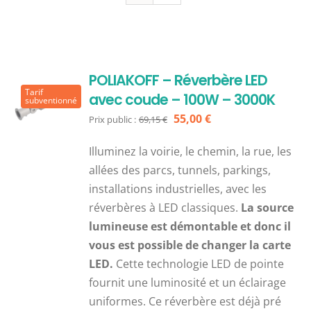
POLIAKOFF – Réverbère LED
Tarif
avec coude – 100W – 3000K
subventionné
Le
Le
55,00
€
Prix public :
69,15
€
prix
prix
Illuminez la voirie, le chemin, la rue, les
initial
actuel
allées des parcs, tunnels, parkings,
était :
est :
installations industrielles, avec les
69,15 €.
55,00 €.
réverbères à LED classiques.
La source
lumineuse est démontable et donc il
vous est possible de changer la carte
LED.
Cette technologie LED de pointe
fournit une luminosité et un éclairage
uniformes. Ce réverbère est déjà pré