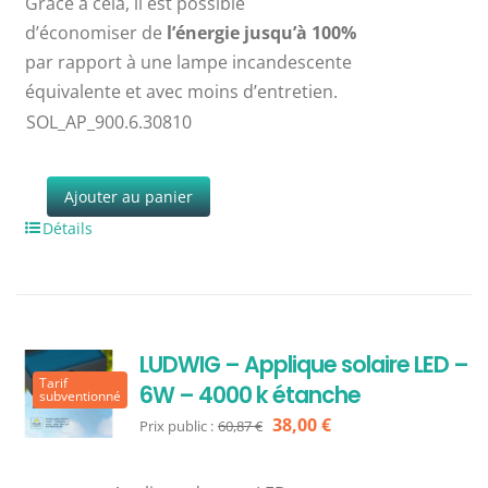
Grâce à cela, il est possible
d’économiser de
l’énergie jusqu’à 100%
par rapport à une lampe incandescente
équivalente et avec moins d’entretien.
SOL_AP_900.6.30810
Ajouter au panier
Détails
LUDWIG – Applique solaire LED –
Tarif
6W – 4000 k étanche
subventionné
Le
Le
38,00
€
Prix public :
60,87
€
prix
prix
initial
actuel