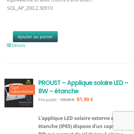
SOL_AP_200.2.30910
Ajouter au panier
Détails
PROUST – Applique solaire LED –
Tarif
8W – étanche
subventionné
Le
Le
81,90
€
Prix public :
120,00
€
prix
prix
initial
actuel
L’applique LED solaire externe et
était :
est :
étanche (IP65)
dispose d’un capteur
120,00 €.
81,90 €.