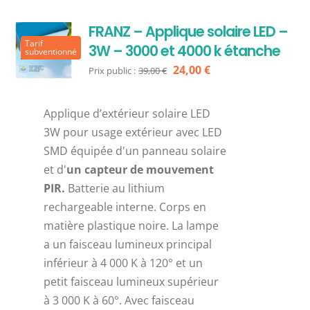
FRANZ – Applique solaire LED –
Tarif
3W – 3000 et 4000 k étanche
subventionné
Le
Le
24,00
€
Prix public :
39,00
€
prix
prix
initial
actuel
Applique d’extérieur solaire LED
était :
est :
3W pour usage extérieur avec LED
39,00 €.
24,00 €.
SMD équipée d'un panneau solaire
et d'
un capteur de mouvement
PIR.
Batterie au lithium
rechargeable interne. Corps en
matière plastique noire. La lampe
a un faisceau lumineux principal
inférieur à 4 000 K à 120° et un
petit faisceau lumineux supérieur
à 3 000 K à 60°. Avec faisceau