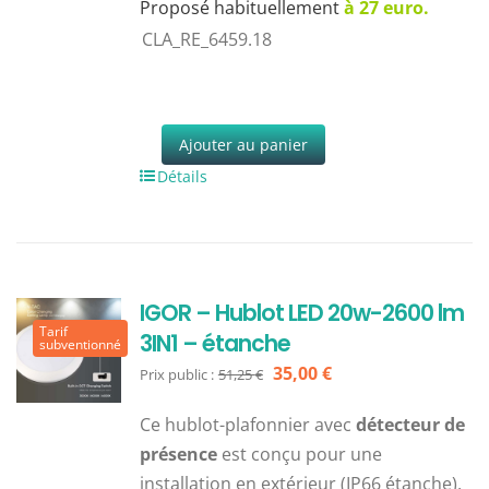
Proposé habituellement
à 27 euro.
CLA_RE_6459.18
Ajouter au panier
Détails
IGOR – Hublot LED 20w-2600 lm
Tarif
3IN1 – étanche
subventionné
Le
Le
35,00
€
Prix public :
51,25
€
prix
prix
Ce hublot-plafonnier avec
détecteur de
initial
actuel
présence
est conçu pour une
était :
est :
installation en extérieur (IP66 étanche),