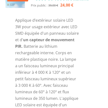
Le
Le
24,00
€
Prix public :
39,00
€
prix
prix
initial
actuel
Applique d’extérieur solaire LED
était :
est :
3W pour usage extérieur avec LED
39,00 €.
24,00 €.
SMD équipée d'un panneau solaire
et d'
un capteur de mouvement
PIR.
Batterie au lithium
rechargeable interne. Corps en
matière plastique noire. La lampe
a un faisceau lumineux principal
inférieur à 4 000 K à 120° et un
petit faisceau lumineux supérieur
à 3 000 K à 60°. Avec faisceau
lumineux de 60° à 120° et flux
lumineux de 350 lumen. L'applique
LED solaire est équipée d'un