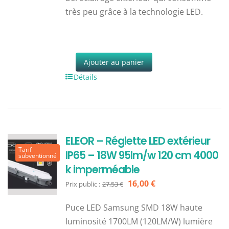
très peu grâce à la technologie LED.
Ajouter au panier
Détails
ELEOR – Réglette LED extérieur
Tarif
IP65 – 18W 95lm/w 120 cm 4000
subventionné
k imperméable
Le
Le
16,00
€
Prix public :
27,53
€
prix
prix
Puce LED Samsung SMD 18W haute
initial
actuel
luminosité 1700LM (120LM/W) lumière
était :
est :