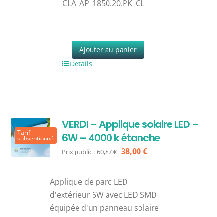
CLA_AP_1850.20.PK_CL
Ajouter au panier
Détails
VERDI – Applique solaire LED –
Tarif
6W – 4000 k étanche
subventionné
Le
Le
38,00
€
Prix public :
60,87
€
prix
prix
initial
actuel
Applique de parc LED
était :
est :
d'extérieur 6W avec LED SMD
60,87 €.
38,00 €.
équipée d'un panneau solaire