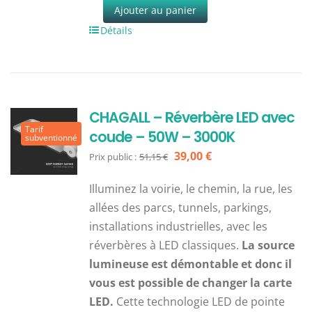
Ajouter au panier
Détails
CHAGALL – Réverbère LED avec
Tarif
coude – 50W – 3000K
subventionné
Le
Le
39,00
€
Prix public :
51,15
€
prix
prix
Illuminez la voirie, le chemin, la rue, les
initial
actuel
allées des parcs, tunnels, parkings,
était :
est :
installations industrielles, avec les
51,15 €.
39,00 €.
réverbères à LED classiques.
La source
lumineuse est démontable et donc il
vous est possible de changer la carte
LED.
Cette technologie LED de pointe