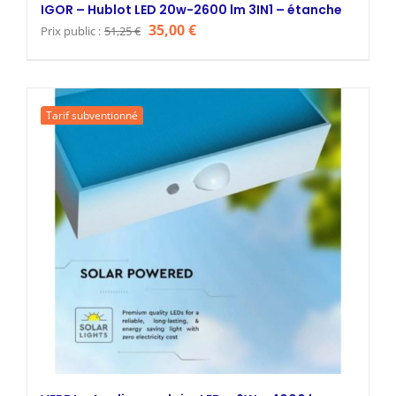
IGOR – Hublot LED 20w-2600 lm 3IN1 – étanche
Le
Le
35,00
€
Prix public :
51,25
€
prix
prix
initial
actuel
était :
est :
Tarif subventionné
51,25 €.
35,00 €.