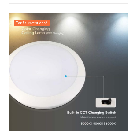
prix
prix
initial
actuel
était :
est :
Tarif subventionné
27,53 €.
16,00 €.