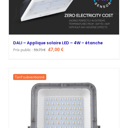
DALI – Applique solaire LED – 4W – étanche
Le
Le
47,00
€
Prix public :
59,73
€
prix
prix
initial
actuel
était :
est :
Tarif subventionné
59,73 €.
47,00 €.