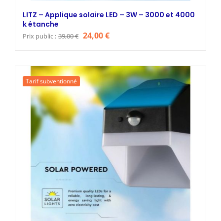
LITZ – Applique solaire LED – 3W – 3000 et 4000
k étanche
Le
Le
24,00
€
Prix public :
39,00
€
prix
prix
initial
actuel
était :
est :
Tarif subventionné
39,00 €.
24,00 €.