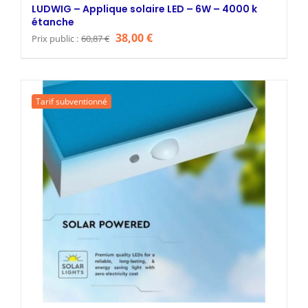
LUDWIG – Applique solaire LED – 6W – 4000 k
étanche
Le
Le
38,00
€
Prix public :
60,87
€
prix
prix
initial
actuel
était :
est :
Tarif subventionné
60,87 €.
38,00 €.