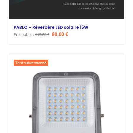
PABLO – Réverbère LED solaire 15W
Le
Le
80,00
€
Prix public :
115,00
€
prix
prix
initial
actuel
était :
est :
Tarif subventionné
115,00 €.
80,00 €.