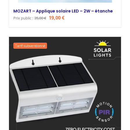
MOZART – Applique solaire LED – 2W – étanche
Le
Le
19,00
€
Prix public :
35,00
€
prix
prix
initial
actuel
était :
est :
Tarif subventionné
35,00 €.
19,00 €.