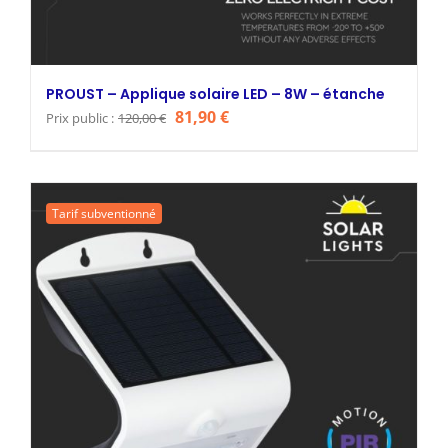
PROUST – Applique solaire LED – 8W – étanche
Le
Le
81,90
€
Prix public :
120,00
€
prix
prix
initial
actuel
était :
est :
Tarif subventionné
120,00 €.
81,90 €.