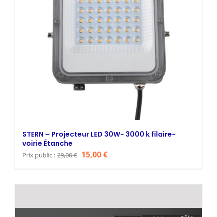
STERN – Projecteur LED 30W- 3000 k filaire-
voirie Étanche
Le
Le
15,00
€
Prix public :
29,00
€
prix
prix
initial
actuel
était :
est :
29,00 €.
15,00 €.