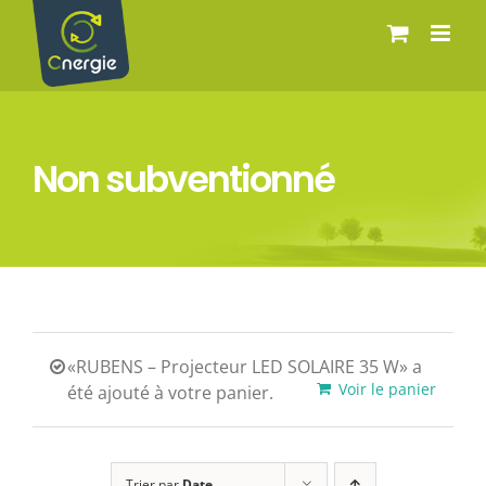
Passer
au
contenu
Non subventionné
«RUBENS – Projecteur LED SOLAIRE 35 W» a
Voir le panier
été ajouté à votre panier.
Trier par
Date