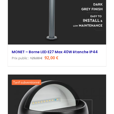
MONET – Borne LED E27 Max 40W étanche IP44
Le
Le
92,00
€
Prix public :
129,00
€
prix
prix
initial
actuel
était :
est :
Tarif subventionné
129,00 €.
92,00 €.