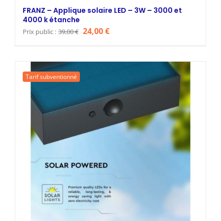
FRANZ – Applique solaire LED – 3W – 3000 et
4000 k étanche
Le
Le
24,00
€
Prix public :
39,00
€
prix
prix
initial
actuel
était :
est :
Tarif subventionné
39,00 €.
24,00 €.