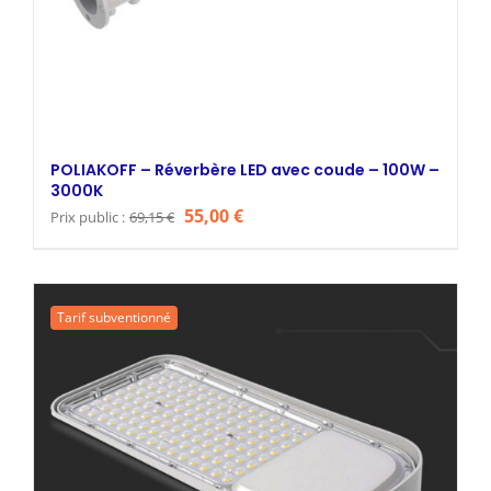
POLIAKOFF – Réverbère LED avec coude – 100W –
3000K
Le
Le
55,00
€
Prix public :
69,15
€
prix
prix
initial
actuel
était :
est :
Tarif subventionné
69,15 €.
55,00 €.