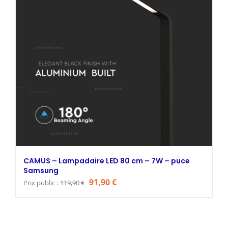
CAMUS – Lampadaire LED 80 cm – 7W – puce
Samsung
Le
Le
91,90
€
Prix public :
119,90
€
prix
prix
initial
actuel
était :
est :