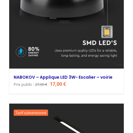
NABOKOV – Applique LED 3W- Escalier – voirie
Le
Le
17,00
€
Prix public :
27,00
€
prix
prix
initial
actuel
était :
est :
Tarif subventionné
27,00 €.
17,00 €.