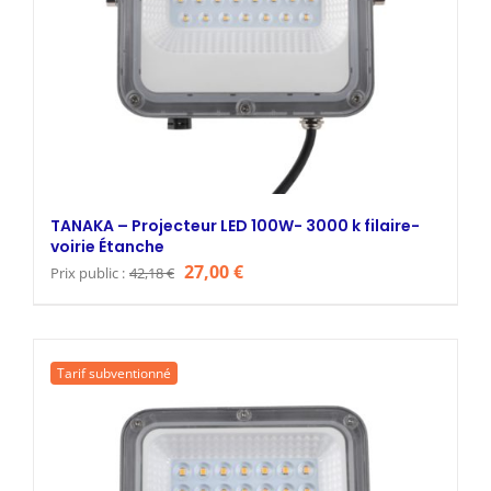
TANAKA – Projecteur LED 100W- 3000 k filaire-
voirie Étanche
Le
Le
27,00
€
Prix public :
42,18
€
prix
prix
initial
actuel
était :
est :
Tarif subventionné
42,18 €.
27,00 €.