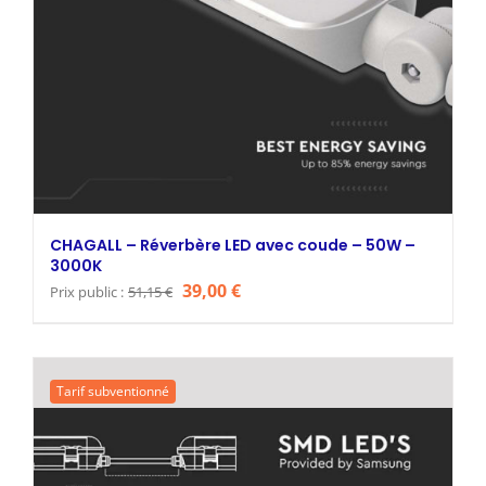
CHAGALL – Réverbère LED avec coude – 50W –
3000K
Le
Le
39,00
€
Prix public :
51,15
€
prix
prix
initial
actuel
était :
est :
Tarif subventionné
51,15 €.
39,00 €.