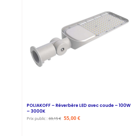
POLIAKOFF – Réverbère LED avec coude – 100W
– 3000K
Le
Le
55,00
€
Prix public :
69,15
€
prix
prix
initial
actuel