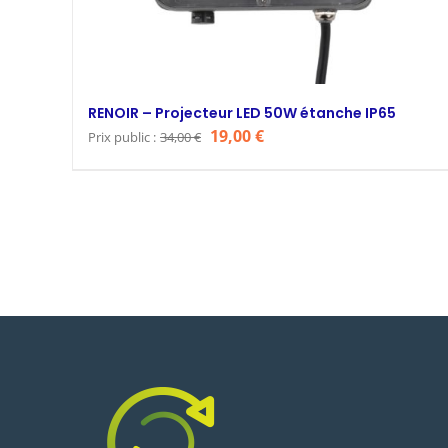
RENOIR – Projecteur LED 50W étanche IP65
Le
Le
19,00
€
Prix public :
34,00
€
prix
prix
initial
actuel
était :
est :
34,00 €.
19,00 €.