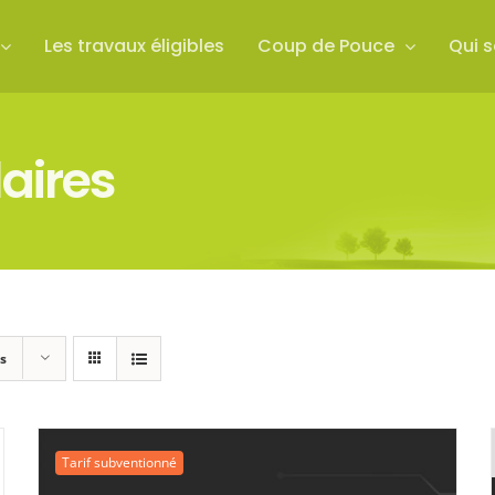
Les travaux éligibles
Coup de Pouce
Qui 
aires
s
Tarif subventionné