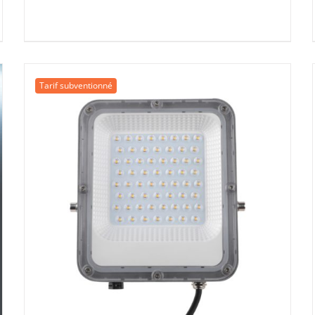
était :
est :
51,15 €.
39,00 €.
Tarif subventionné