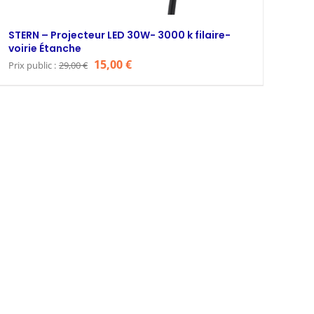
STERN – Projecteur LED 30W- 3000 k filaire-
voirie Étanche
Le
Le
15,00
€
Prix public :
29,00
€
prix
prix
initial
actuel
était :
est :
29,00 €.
15,00 €.