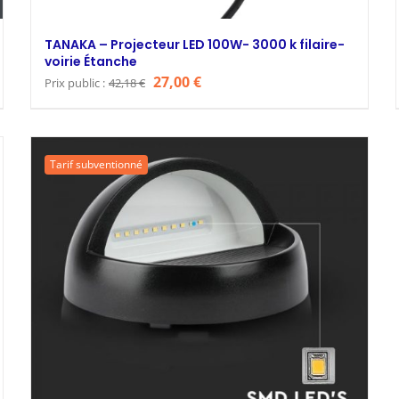
TANAKA – Projecteur LED 100W- 3000 k filaire-
voirie Étanche
Le
Le
27,00
€
Prix public :
42,18
€
prix
prix
initial
actuel
était :
est :
Tarif subventionné
42,18 €.
27,00 €.