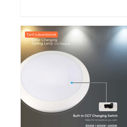
était :
est :
69,15 €.
55,00 €.
Tarif subventionné