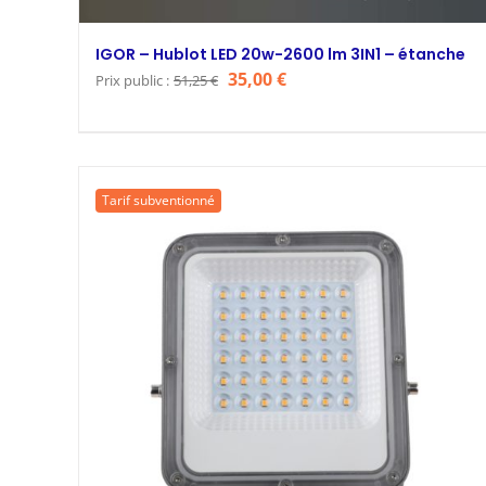
IGOR – Hublot LED 20w-2600 lm 3IN1 – étanche
Le
Le
35,00
€
Prix public :
51,25
€
prix
prix
initial
actuel
était :
est :
51,25 €.
35,00 €.
Tarif subventionné