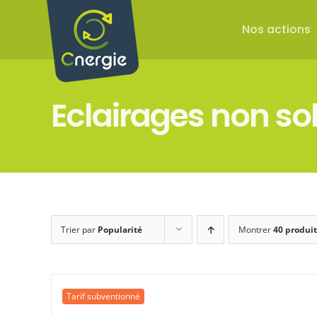
Passer
au
Nos actions
contenu
Eclairages non sol
Trier par
Popularité
Montrer
40 produit
Tarif subventionné